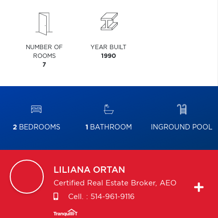
NUMBER OF
YEAR BUILT
ROOMS
1990
7
2
BEDROOMS
1
BATHROOM
INGROUND POOL
LILIANA
ORTAN
Certified Real Estate Broker, AEO
Cell. :
514-961-9116