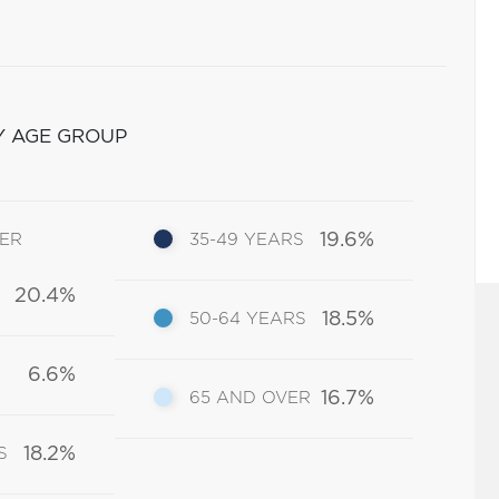
Y AGE GROUP
19.6%
DER
35-49 YEARS
20.4%
18.5%
50-64 YEARS
6.6%
16.7%
65 AND OVER
18.2%
S