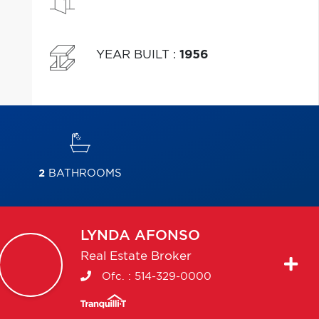
YEAR BUILT
:
1956
2
BATHROOMS
LYNDA
AFONSO
Real Estate Broker
Ofc. :
514-329-0000