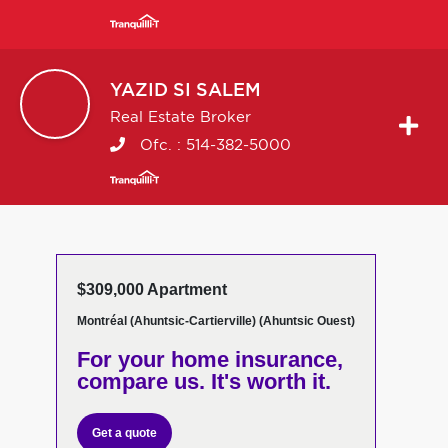
YAZID
SI SALEM
Real Estate Broker
Ofc. :
514-382-5000
$309,000 Apartment
Montréal (Ahuntsic-Cartierville) (Ahuntsic Ouest)
For your home insurance,
compare us. It's worth it.
Get a quote