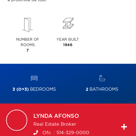
à proximitié de tout!
NUMBER OF
YEAR BUILT
ROOMS
1946
7
3 (0+3)
BEDROOMS
2
BATHROOMS
LYNDA
AFONSO
Real Estate Broker
Ofc. :
514-329-0000