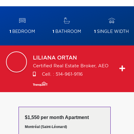
1
BEDROOM
1
BATHROOM
1
SINGLE WIDTH
LILIANA
ORTAN
Certified Real Estate Broker, AEO
Cell. :
514-961-9116
$1,550 per month Apartment
Montréal (Saint-Léonard)