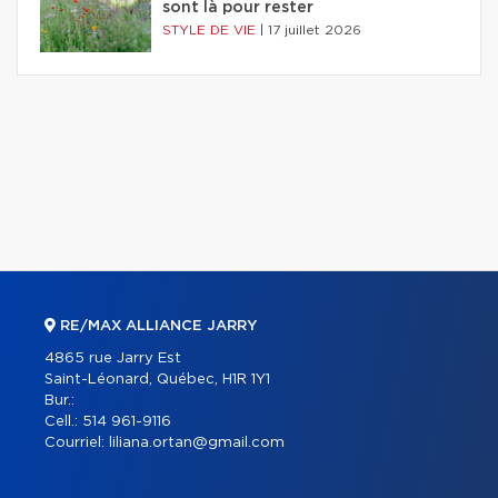
sont là pour rester
STYLE DE VIE
|
17 juillet 2026
RE/MAX ALLIANCE JARRY
4865 rue Jarry Est
Saint-Léonard, Québec, H1R 1Y1
Bur.:
Cell.:
514 961-9116
Courriel:
liliana.ortan@gmail.com