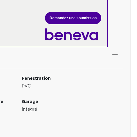
Demandez une soumission
Fenestration
PVC
re
Garage
Intégré