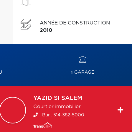
ANNÉE DE CONSTRUCTION
:
2010
U
1
GARAGE
YAZID
SI SALEM
Courtier immobilier
Bur.:
514-382-5000